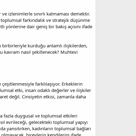
 ve izlenimlerle sınırlı kalmaması demektir.
 toplumsal farkındalık ve stratejik düşünme
tli yönlerine dair geniş bir bakış açısını ifade
birbirleriyle kurduğu anlamlı ilişkilerden,
e bu kavram nasıl şekillenecek? Muhtevi
çeşitlenmesiyle farklılaşıyor. Erkeklerin
msal etki, insan odaklı değerler ve ilişkiler
et değil. Cinsiyetin etkisi, zamanla daha
a fazla duygusal ve toplumsal etkileri
asıl evrileceği, gelecekteki toplumsal yapıyı
anda yansıtırken, kadınların toplumsal bağları
 olmayacak, bireylerin kendilerini ifade