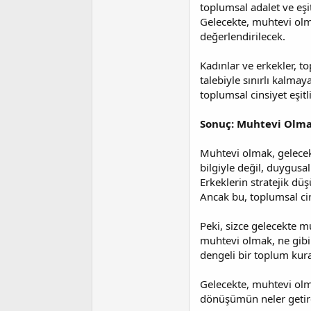
toplumsal adalet ve eşi
Gelecekte, muhtevi olm
değerlendirilecek.
Kadınlar ve erkekler, to
talebiyle sınırlı kalm
toplumsal cinsiyet eşit
Sonuç: Muhtevi Olman
Muhtevi olmak, gelecekt
bilgiyle değil, duygusa
Erkeklerin stratejik dü
Ancak bu, toplumsal cins
Peki, sizce gelecekte m
muhtevi olmak, ne gibi
dengeli bir toplum kura
Gelecekte, muhtevi olma
dönüşümün neler getire