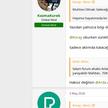
Koray' Alıntı:
Muhtevi Olmak: Geleceğe 
KazmaKurek
Hepimiz hayatımızda bir ş
Global Mod
Global Mod
Yazıdan yalnızca bilgi 
@Koray
okurken sürekli
Sadece aklımda kalaca
Arda' Alıntı:
Selam forum ahalisi Anlat
yarayabilir Mahbes , TDK
Haksız değilsin
@Arda
3 May 2026
Koray' Alıntı: