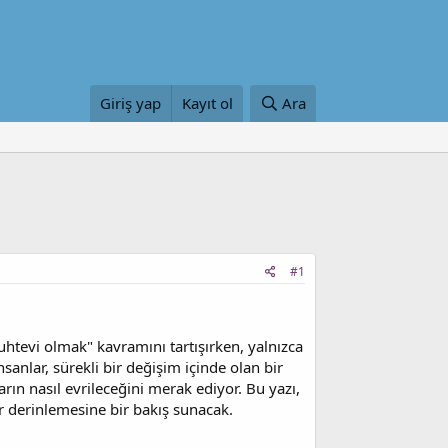
Giriş yap
Kayıt ol
Ara
#1
uhtevi olmak" kavramını tartışırken, yalnızca
anlar, sürekli bir değişim içinde olan bir
rın nasıl evrileceğini merak ediyor. Bu yazı,
ir derinlemesine bir bakış sunacak.