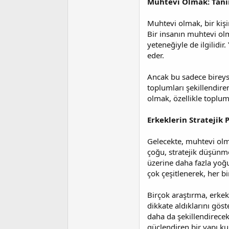
a
i
Muhtevi Olmak: Tanı
n
h
i
Muhtevi olmak, bir kişi
Bir insanın muhtevi olm
yeteneğiyle de ilgilidir.
eder.
Ancak bu sadece bireyse
toplumları şekillendiren
olmak, özellikle topluml
Erkeklerin Stratejik 
Gelecekte, muhtevi olma
çoğu, stratejik düşünme
üzerine daha fazla yoğ
çok çeşitlenerek, her b
Birçok araştırma, erkek
dikkate aldıklarını göst
daha da şekillendirecek.
güçlendiren bir yapı ku