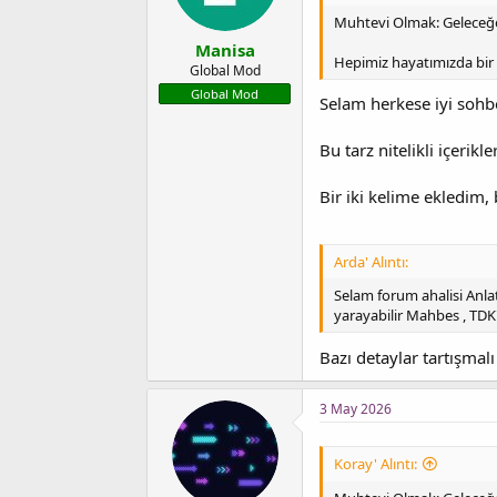
Muhtevi Olmak: Geleceğe 
Manisa
Hepimiz hayatımızda bir ş
Global Mod
Global Mod
Selam herkese iyi sohb
Bu tarz nitelikli içerik
Bir iki kelime ekledim,
Arda' Alıntı:
Selam forum ahalisi Anlat
yarayabilir Mahbes , TDK
Bazı detaylar tartışmal
3 May 2026
Koray' Alıntı: