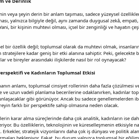
m ve Derinlik
nin veya şeyin derin bir anlam taşıması, sadece yüzeysel özellikler
ası, yalnızca bilgiyle değil, aynı zamanda duygusal zekâ, empati,
 Yani, bir kişinin muhtevi olması, içsel bir zenginliği ve hayatın çeşi
l bir özellik değil; toplumsal olarak da muhtevi olmak, insanların 
 stratejilere kadar geniş bir etki alanına sahiptir. Peki, gelecekt
ar ve bireyler arasındaki ilişkilerde nasıl bir rol oynayacak?
Perspektifi ve Kadınların Toplumsal Etkisi
nın anlamı, toplumsal cinsiyet rollerinin daha fazla çözülmesi ve 
 ve uzun vadeli planlama becerilerine odaklanırken, kadınlar toplu
unlaşacaklar gibi görünüyor. Ancak bu sadece genellemelerden ibar
ireyin farklı bir perspektife sahip olmasına neden olacak.
lerin karar alma süreçlerinde daha çok analitik, kadınların ise dah
eriyor. Bu özelliklerin, teknolojinin ve küreselleşmenin etkisiyle n
 Erkekler, stratejik vizyonlarını daha çok iş dünyası ve politik al
rmaları bekleniyor. Fakat, bu durum yalnızca toplumsal bir eğilim