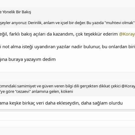
Yönelik Bir Bakış
eyler arıyoruz: Derinlik, anlam ve içsel bir değer. Bu yazıda "muhtevi olmak
değil, farklı bakış açıları da kazandım, çok teşekkür ederim
@Koray
 not alma isteği uyandıran yazılar nadir bulunur, bu onlardan bir
ğına buraya yazayım dedim
ımındaki samimiyet ve güven veren bilgi dili gerçekten dikkat çekici @Koray 
'ye göre "cezaevi" anlamına gelen, kökeni
ama keşke birkaç veri daha ekleseydin, daha sağlam olurdu