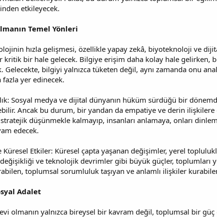
inden etkileyecek.
lmanın Temel Yönleri
nolojinin hızla gelişmesi, özellikle yapay zekâ, biyoteknoloji ve d
 kritik bir hale gelecek. Bilgiye erişim daha kolay hale gelirken,
k. Gelecekte, bilgiyi yalnızca tüketen değil, aynı zamanda onu anali
 fazla yer edinecek.
lık: Sosyal medya ve dijital dünyanın hüküm sürdüğü bir dönemde,
bilir. Ancak bu durum, bir yandan da empatiye ve derin ilişkilere ol
zca stratejik düşünmekle kalmayıp, insanları anlamaya, onları dinl
vam edecek.
resel Etkiler: Küresel çapta yaşanan değişimler, yerel toplulukl
 değişikliği ve teknolojik devrimler gibi büyük güçler, toplumları 
bilen, toplumsal sorumluluk taşıyan ve anlamlı ilişkiler kurabile
syal Adalet
vi olmanın yalnızca bireysel bir kavram değil, toplumsal bir güç