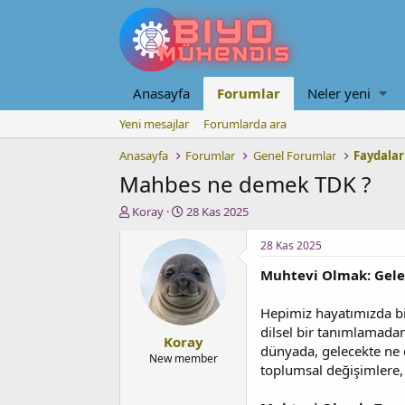
Anasayfa
Forumlar
Neler yeni
Yeni mesajlar
Forumlarda ara
Anasayfa
Forumlar
Genel Forumlar
Faydalar
Mahbes ne demek TDK ?
K
B
Koray
28 Kas 2025
o
a
n
ş
28 Kas 2025
u
l
Muhtevi Olmak: Gelec
y
a
u
n
b
g
Hepimiz hayatımızda bir
a
ı
dilsel bir tanımlamadan
Koray
ş
ç
dünyada, gelecekte ne o
l
t
New member
toplumsal değişimlere, 
a
a
t
r