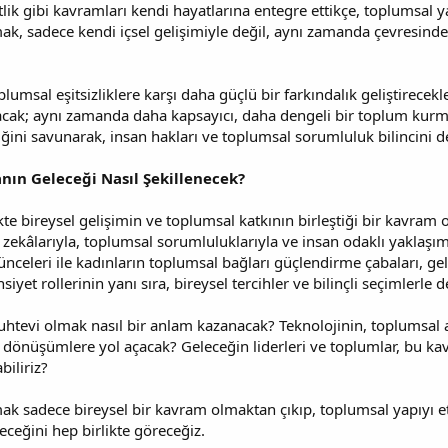
tlik gibi kavramları kendi hayatlarına entegre ettikçe, toplumsal 
ak, sadece kendi içsel gelişimiyle değil, aynı zamanda çevresin
plumsal eşitsizliklere karşı daha güçlü bir farkındalık geliştirecekl
ayacak; aynı zamanda daha kapsayıcı, daha dengeli bir toplum kur
liğini savunarak, insan hakları ve toplumsal sorumluluk bilincini d
ın Geleceği Nasıl Şekillenecek?
e bireysel gelişimin ve toplumsal katkının birleştiği bir kavram o
l zekâlarıyla, toplumsal sorumluluklarıyla ve insan odaklı yaklaşım
şünceleri ile kadınların toplumsal bağları güçlendirme çabaları, ge
iyet rollerinin yanı sıra, bireysel tercihler ve bilinçli seçimlerle d
uhtevi olmak nasıl bir anlam kazanacak? Teknolojinin, toplumsal ad
 dönüşümlere yol açacak? Geleceğin liderleri ve toplumlar, bu ka
biliriz?
k sadece bireysel bir kavram olmaktan çıkıp, toplumsal yapıyı etk
ceğini hep birlikte göreceğiz.