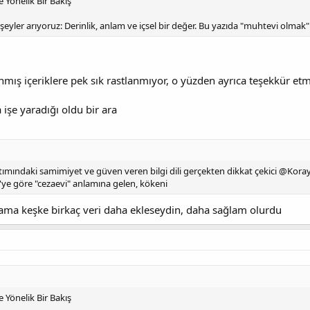
Yönelik Bir Bakış
eyler arıyoruz: Derinlik, anlam ve içsel bir değer. Bu yazıda "muhtevi olmak
nmış içeriklere pek sık rastlanmıyor, o yüzden ayrıca teşekkür e
 işe yaradığı oldu bir ara
ımındaki samimiyet ve güven veren bilgi dili gerçekten dikkat çekici @Koray 
'ye göre "cezaevi" anlamına gelen, kökeni
ama keşke birkaç veri daha ekleseydin, daha sağlam olurdu
Yönelik Bir Bakış