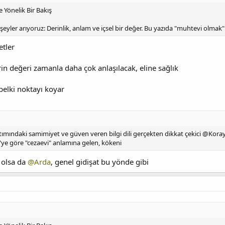
Yönelik Bir Bakış
eyler arıyoruz: Derinlik, anlam ve içsel bir değer. Bu yazıda "muhtevi olmak
etler
lerin değeri zamanla daha çok anlaşılacak, eline sağlık
 belki noktayı koyar
ımındaki samimiyet ve güven veren bilgi dili gerçekten dikkat çekici @Koray 
'ye göre "cezaevi" anlamına gelen, kökeni
ı olsa da
@Arda
, genel gidişat bu yönde gibi