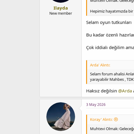
Muhtevi Olmak: Geleceğe 
Ilayda
Hepimiz hayatımızda bir ş
New member
Selam oyun tutkunları
Bu kadar özenli hazırla
Çok iddialı değilim ama
Arda' Alıntı:
Selam forum ahalisi Anlat
yarayabilir Mahbes , TDK
Haksız değilsin
@Arda
3 May 2026
Koray' Alıntı:
Muhtevi Olmak: Geleceğe 