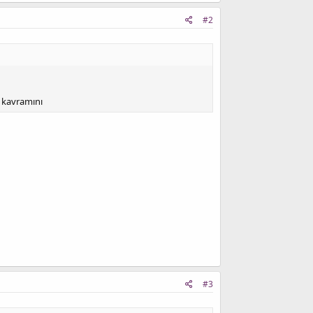
#2
" kavramını
#3