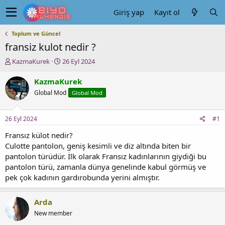
Giriş yap
Kayıt ol
Toplum ve Güncel
fransiz kulot nedir ?
K
B
KazmaKurek
26 Eyl 2024
o
a
n
ş
KazmaKurek
u
l
Global Mod
Global Mod
y
a
u
n
b
g
26 Eyl 2024
#1
a
ı
ş
ç
Fransız külot nedir?
l
t
Culotte pantolon, geniş kesimli ve diz altında biten bir
a
a
pantolon türüdür. İlk olarak Fransız kadınlarının giydiği bu
t
r
pantolon türü, zamanla dünya genelinde kabul görmüş ve
a
i
pek çok kadının gardırobunda yerini almıştır.
n
h
i
Arda
New member