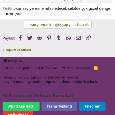
Farklı okur seviyelerine hitap edecek şekilde çok güzel denge
kurmuşsun.
Cevap yazmak için giriş yap yada kayıt ol.
Facebook
Twitter
Reddit
Pinterest
Tumblr
WhatsApp
E-posta
Link
Paylaş:
Toplum ve Güncel
Türkçe (TR)
İletişim
Koşullar
Gizlilik Politikası
Yardım
Anasayfa
R
S
S
Forum software by XenForo™
© 2010-2019 XenForo Ltd.
Büyük Forum
güvenilir takipçi satın alma
Kalabalık Yalnızlık
📢 Reklam ve İletişim Kanalları
WhatsApp Hattı
Teams Toplantı
Telegram