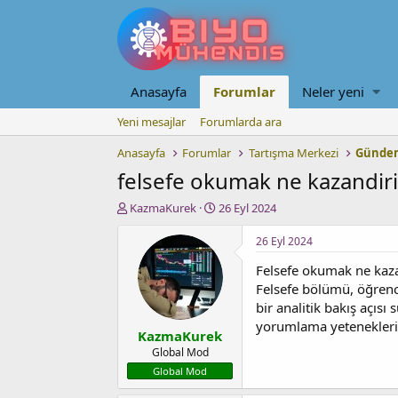
Anasayfa
Forumlar
Neler yeni
Yeni mesajlar
Forumlarda ara
Anasayfa
Forumlar
Tartışma Merkezi
Gündem
felsefe okumak ne kazandiri
K
B
KazmaKurek
26 Eyl 2024
o
a
n
ş
26 Eyl 2024
u
l
Felsefe okumak ne kaza
y
a
u
n
Felsefe bölümü, öğrenci
b
g
bir analitik bakış açıs
a
ı
yorumlama yeteneklerini
KazmaKurek
ş
ç
l
t
Global Mod
a
a
Global Mod
t
r