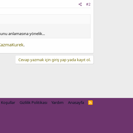
#2
şunu anlamasına yönelik...
azmaKurek
.
Cevap yazmak için giriş yap yada kayıt ol.
Koşullar
Gizlilik Politikası
Yardım
Anasayfa
R
S
S