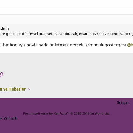
dırır?
re geniş bir düşünsel araç seti kazandırarak, insanın evreni ve kendi varolu
u bir konuyu böyle sade anlatmak gerçek uzmanlık göstergesi
@K
pp
osta
Link
 ve Haberler
İletişim
Forum software by XenForo™
© 2010-2019 XenForo Ltd.
k Yalnızlık