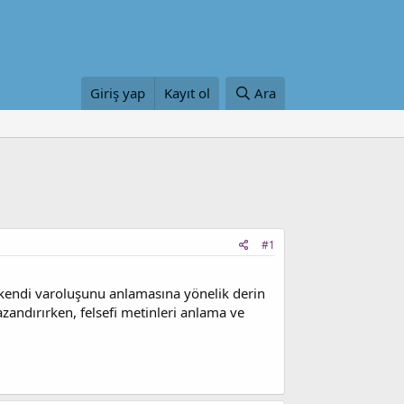
Giriş yap
Kayıt ol
Ara
#1
e kendi varoluşunu anlamasına yönelik derin
azandırırken, felsefi metinleri anlama ve