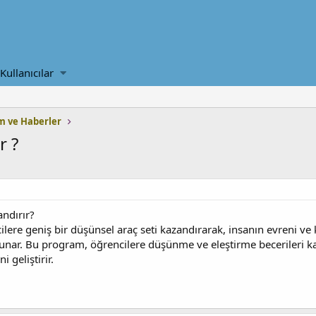
Kullanıcılar
 ve Haberler
r ?
ndırır?
lere geniş bir düşünsel araç seti kazandırarak, insanın evreni v
ı sunar. Bu program, öğrencilere düşünme ve eleştirme becerileri k
 geliştirir.