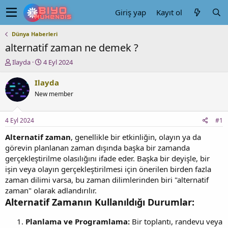
Giriş yap
Kayıt ol
Dünya Haberleri
alternatif zaman ne demek ?
K
B
Ilayda
4 Eyl 2024
o
a
n
ş
Ilayda
u
l
New member
y
a
u
n
b
g
4 Eyl 2024
#1
a
ı
ş
ç
Alternatif zaman
, genellikle bir etkinliğin, olayın ya da
l
t
görevin planlanan zaman dışında başka bir zamanda
a
a
gerçekleştirilme olasılığını ifade eder. Başka bir deyişle, bir
t
r
işin veya olayın gerçekleştirilmesi için önerilen birden fazla
a
i
zaman dilimi varsa, bu zaman dilimlerinden biri "alternatif
n
h
zaman" olarak adlandırılır.
i
Alternatif Zamanın Kullanıldığı Durumlar:
Planlama ve Programlama:
Bir toplantı, randevu veya