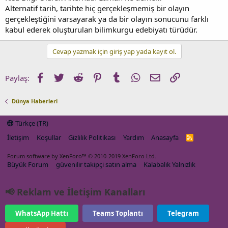
Alternatif tarih, tarihte hiç gerçekleşmemiş bir olayın
gerçekleştiğini varsayarak ya da bir olayın sonucunu farklı
kabul ederek oluşturulan bilimkurgu edebiyatı türüdür.
Cevap yazmak için giriş yap yada kayıt ol.
Facebook
Twitter
Reddit
Pinterest
Tumblr
WhatsApp
E-posta
Link
Paylaş:
Dünya Haberleri
Türkçe (TR)
İletişim
Koşullar
Gizlilik Politikası
Yardım
Anasayfa
R
S
S
Forum software by XenForo™
© 2010-2019 XenForo Ltd.
Büyük Forum
güvenilir takipçi satın alma
Kalabalık Yalnızlık
📢 Reklam ve İletişim Kanalları
WhatsApp Hattı
Teams Toplantı
Telegram