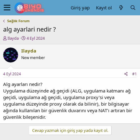
Giriş yap
Kayıt ol
Sağlık Forum
alg ayarlari nedir ?
K
B
Ilayda
4 Eyl 2024
o
a
n
ş
Ilayda
u
l
New member
y
a
u
n
b
g
4 Eyl 2024
#1
a
ı
ş
ç
Alg ayarları nedir?
l
t
Uygulama düzeyinde ağ geçidi (ALG, uygulama katmanı ağ
a
a
geçidi, uygulama ağ geçidi, uygulama proxy'si veya
t
r
uygulama düzeyinde proxy olarak da bilinir), bir bilgisayar
a
i
ağında kullanılan bir güvenlik duvarını veya NAT'ı artıran bir
n
h
güvenlik bileşenidir.
i
Cevap yazmak için giriş yap yada kayıt ol.