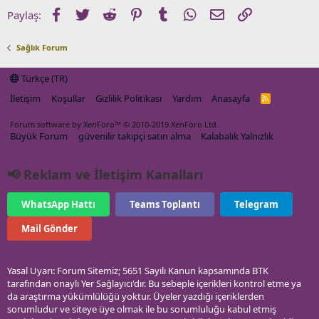
Facebook
Twitter
Reddit
Pinterest
Tumblr
WhatsApp
E-posta
Link
Paylaş:
Sağlık Forum
Türkçe (TR)
İletişim
Koşullar
Gizlilik Politikası
Yardım
Anasayfa
R
S
S
Forum software by XenForo™
© 2010-2019 XenForo Ltd.
Büyük Forum
güvenilir takipçi satın alma
Kalabalık Yalnızlık
📢 Reklam ve İletişim Kanalları
WhatsApp Hattı
Teams Toplantı
Telegram
Mail Gönder
Yasal Uyarı: Forum Sitemiz; 5651 Sayılı Kanun kapsamında BTK
tarafından onaylı Yer Sağlayıcı'dır. Bu sebeple içerikleri kontrol etme ya
da araştırma yükümlülüğü yoktur. Üyeler yazdığı içeriklerden
sorumludur ve siteye üye olmak ile bu sorumluluğu kabul etmiş