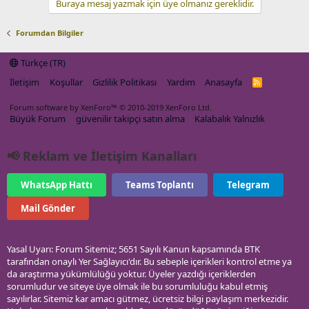
Buraya mesaj yazmak için üye olmanız gereklidir.
Forumdan Bilgiler
Türkçe (TR)
İletişim
Koşullar
Gizlilik Politikası
Yardım
Anasayfa
R
S
S
Forum software by XenForo™
© 2010-2019 XenForo Ltd.
Büyük Forum
güvenilir takipçi satın alma
Kalabalık Yalnızlık
📢 Reklam ve İletişim Kanalları
WhatsApp Hattı
Teams Toplantı
Telegram
Mail Gönder
Yasal Uyarı: Forum Sitemiz; 5651 Sayılı Kanun kapsamında BTK
tarafından onaylı Yer Sağlayıcı'dır. Bu sebeple içerikleri kontrol etme ya
da araştırma yükümlülüğü yoktur. Üyeler yazdığı içeriklerden
sorumludur ve siteye üye olmak ile bu sorumluluğu kabul etmiş
sayılırlar. Sitemiz kar amacı gütmez, ücretsiz bilgi paylaşım merkezidir.