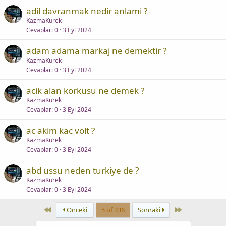
adil davranmak nedir anlami ?
KazmaKurek
Cevaplar
0
3 Eyl 2024
adam adama markaj ne demektir ?
KazmaKurek
Cevaplar
0
3 Eyl 2024
acik alan korkusu ne demek ?
KazmaKurek
Cevaplar
0
3 Eyl 2024
ac akim kac volt ?
KazmaKurek
Cevaplar
0
3 Eyl 2024
abd ussu neden turkiye de ?
KazmaKurek
Cevaplar
0
3 Eyl 2024
First
Last
Önceki
5 of 336
Sonraki