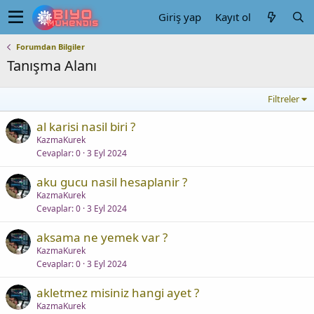
Giriş yap
Kayıt ol
Forumdan Bilgiler
Tanışma Alanı
Filtreler
al karisi nasil biri ?
KazmaKurek
Cevaplar
0
3 Eyl 2024
aku gucu nasil hesaplanir ?
KazmaKurek
Cevaplar
0
3 Eyl 2024
aksama ne yemek var ?
KazmaKurek
Cevaplar
0
3 Eyl 2024
akletmez misiniz hangi ayet ?
KazmaKurek